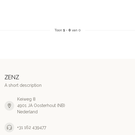
Toon
1
-
0
van 0
ZENZ
A short description
Keiweg 8
4901 JA Oosterhout (NB)
Nederland
+31 162 439477