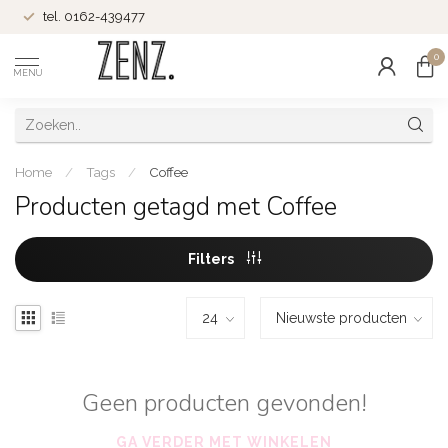
tel. 0162-439477
0
MENU
Home
/
Tags
/
Coffee
Producten getagd met Coffee
Filters
Geen producten gevonden!
GA VERDER MET WINKELEN