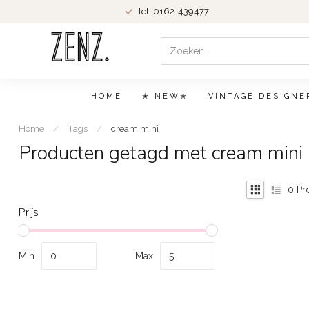
tel. 0162-439477
HOME
✭ NEW✭
VINTAGE DESIGNE
Home
/
Tags
/
cream mini
Producten getagd met cream mini
0
Pr
Prijs
Min
Max