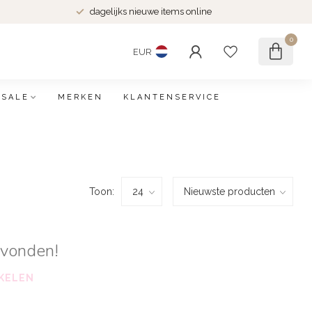
dagelijks nieuwe items online
0
EUR
SALE
MERKEN
KLANTENSERVICE
Toon:
evonden!
KELEN