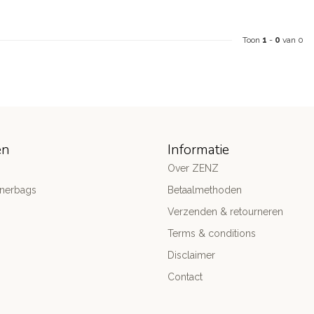
Toon
1
-
0
van 0
ën
Informatie
Over ZENZ
gnerbags
Betaalmethoden
Verzenden & retourneren
Terms & conditions
Disclaimer
Contact