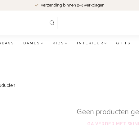
verzending binnen 2-3 werkdagen
RBAGS
DAMES
KIDS
INTERIEUR
GIFTS
oducten
Geen producten g
GA VERDER MET WIN