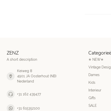
ZENZ
Categorie
A short description
✭ NEW✭
Vintage Desi
Keiweg 8
Dames
4901 JA Oosterhout (NB)
Nederland
Kids
Interieur
+31 162 439477
Gifts
SALE
+31 615352100