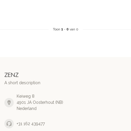
Toon
1
-
0
van 0
ZENZ
A short description
Keiweg 8
4901 JA Oosterhout (NB)
Nederland
+31 162 439477