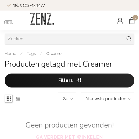
tel. 0162-439477
0
MENU
Home
/
Tags
/
Creamer
Producten getagd met Creamer
Filters
Geen producten gevonden!
GA VERDER MET WINKELEN