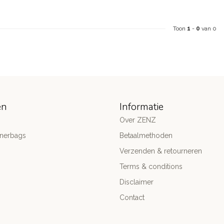
Toon
1
-
0
van 0
ën
Informatie
Over ZENZ
gnerbags
Betaalmethoden
Verzenden & retourneren
Terms & conditions
Disclaimer
Contact