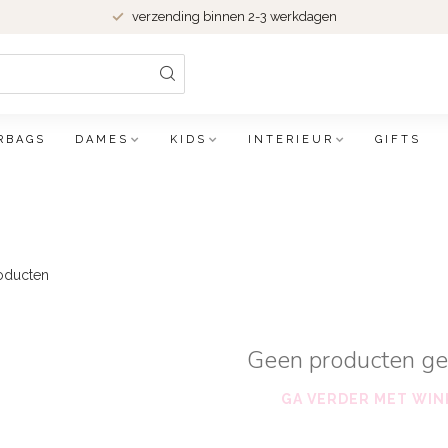
verzending binnen 2-3 werkdagen
RBAGS
DAMES
KIDS
INTERIEUR
GIFTS
oducten
Geen producten g
GA VERDER MET WIN