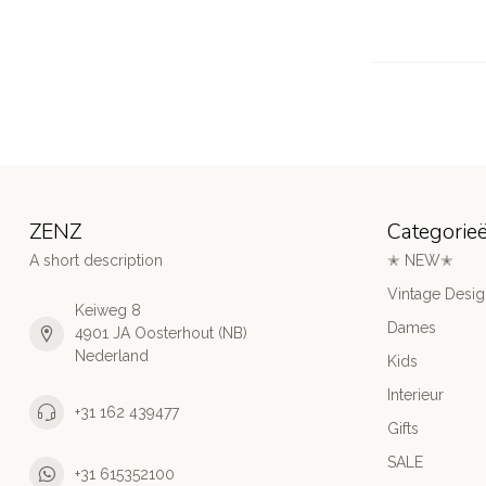
ZENZ
Categorie
A short description
✭ NEW✭
Vintage Desi
Keiweg 8
Dames
4901 JA Oosterhout (NB)
Nederland
Kids
Interieur
+31 162 439477
Gifts
SALE
+31 615352100