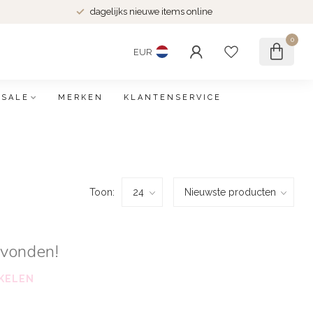
dagelijks nieuwe items online
0
EUR
SALE
MERKEN
KLANTENSERVICE
Toon:
evonden!
KELEN