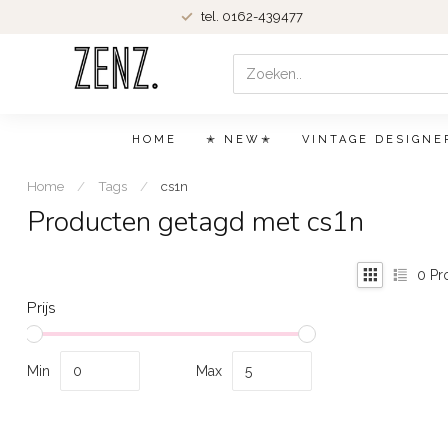
tel. 0162-439477
HOME
✭ NEW✭
VINTAGE DESIGNE
Home
/
Tags
/
cs1n
Producten getagd met cs1n
0
Pr
Prijs
Min
Max