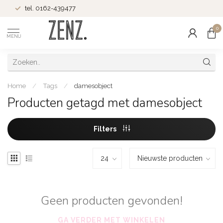
tel. 0162-439477
0
MENU
Home
/
Tags
/
damesobject
Producten getagd met damesobject
Filters
Geen producten gevonden!
GA VERDER MET WINKELEN