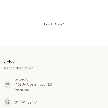
Toon
1
-
0
van 0
ZENZ
A short description
Keiweg 8
4901 JA Oosterhout (NB)
Nederland
+31 162 439477