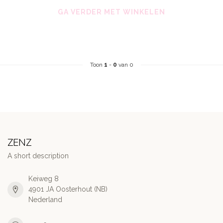
GA VERDER MET WINKELEN
Toon
1
-
0
van 0
ZENZ
A short description
Keiweg 8
4901 JA Oosterhout (NB)
Nederland