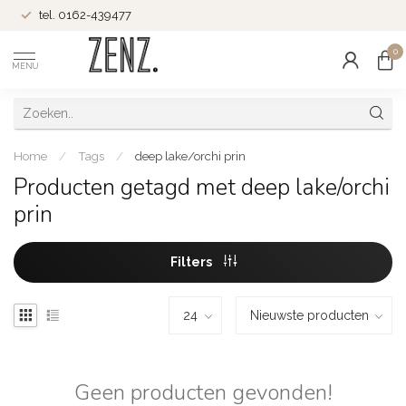
tel. 0162-439477
0
MENU
Home
/
Tags
/
deep lake/orchi prin
Producten getagd met deep lake/orchi
prin
Filters
Geen producten gevonden!