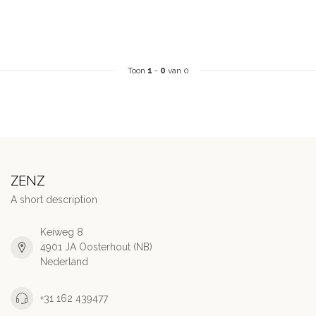
Toon
1
-
0
van 0
ZENZ
A short description
Keiweg 8
4901 JA Oosterhout (NB)
Nederland
+31 162 439477