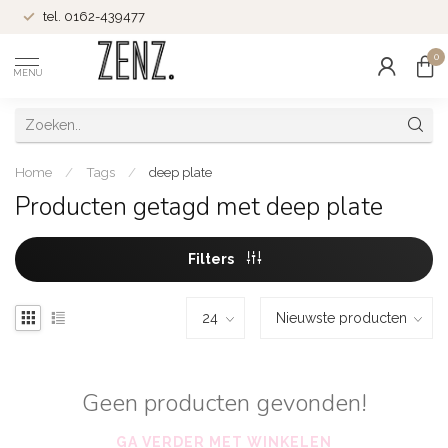
tel. 0162-439477
0
MENU
Home
/
Tags
/
deep plate
Producten getagd met deep plate
Filters
Geen producten gevonden!
GA VERDER MET WINKELEN