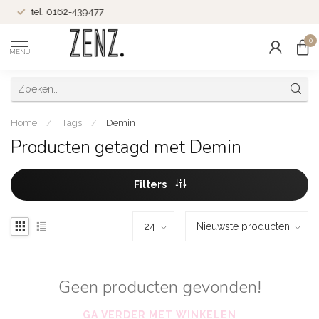
tel. 0162-439477
0
MENU
Home
/
Tags
/
Demin
Producten getagd met Demin
Filters
Geen producten gevonden!
GA VERDER MET WINKELEN