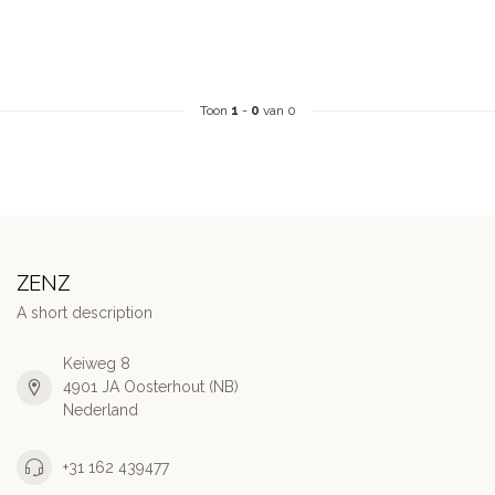
Toon
1
-
0
van 0
ZENZ
A short description
Keiweg 8
4901 JA Oosterhout (NB)
Nederland
+31 162 439477