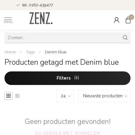
tel. 0162-439477
0
MENU
Home
/
Tags
/
Denim blue
Producten getagd met Denim blue
Filters
Geen producten gevonden!
GA VERDER MET WINKELEN