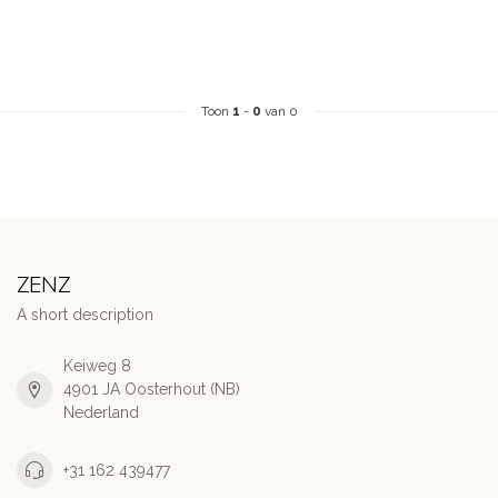
Toon
1
-
0
van 0
ZENZ
A short description
Keiweg 8
4901 JA Oosterhout (NB)
Nederland
+31 162 439477