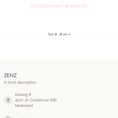
GA VERDER MET WINKELEN
Toon
1
-
0
van 0
ZENZ
A short description
Keiweg 8
4901 JA Oosterhout (NB)
Nederland