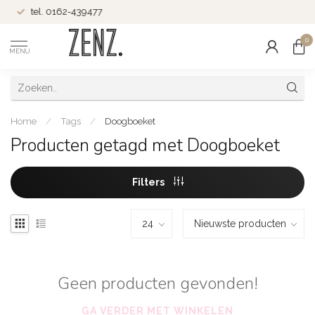
tel. 0162-439477
0
MENU
Home
/
Tags
/
Doogboeket
Producten getagd met Doogboeket
Filters
Geen producten gevonden!
GA VERDER MET WINKELEN