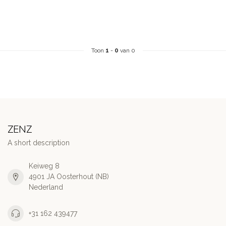
Toon
1
-
0
van 0
ZENZ
A short description
Keiweg 8
4901 JA Oosterhout (NB)
Nederland
+31 162 439477