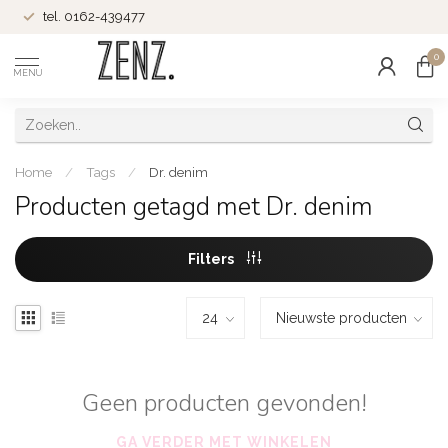
tel. 0162-439477
0
MENU
Home
/
Tags
/
Dr. denim
Producten getagd met Dr. denim
Filters
Geen producten gevonden!
GA VERDER MET WINKELEN