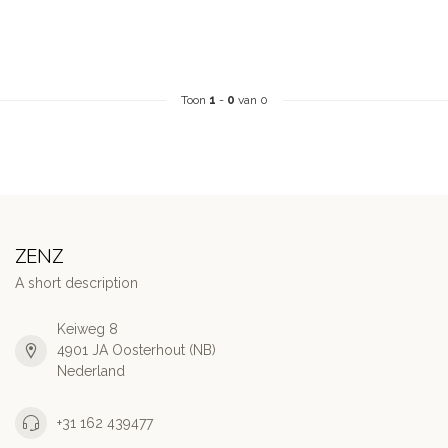
Toon
1
-
0
van 0
ZENZ
A short description
Keiweg 8
4901 JA Oosterhout (NB)
Nederland
+31 162 439477