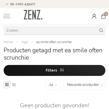
tel. 0162-439477
0
MENU
Home
/
Tags
/
ea smile often scrunchie
Producten getagd met ea smile often
scrunchie
Filters
Geen producten gevonden!