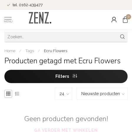
tel. 0162-439477
0
MENU
Home
/
Tags
/
Ecru Flowers
Producten getagd met Ecru Flowers
Filters
Geen producten gevonden!
GA VERDER MET WINKELEN