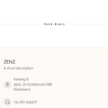
Toon
1
-
0
van 0
ZENZ
A short description
Keiweg 8
4901 JA Oosterhout (NB)
Nederland
+31 162 439477